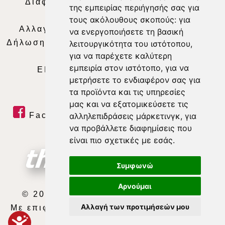
Διαφήμιση
|
Όροι Χρήσης
|
Δήλωση
της εμπειρίας περιήγησής σας για
Απορρήτου
|
Περιεχόμενο
τους ακόλουθους σκοπούς:
για
Αλλαγή Προτιμήσεων για τα Cookies
|
να ενεργοποιήσετε τη βασική
Δήλωση συμμόρφωσης με τη σύσταση (ΕΕ)
λειτουργικότητα του ιστότοπου
,
για να παρέχετε καλύτερη
2018/334
|
Ταυτότητα
εμπειρία στον ιστότοπο
,
για να
ΕΝΗΜΕΡΩΣΗ
|
WEB TV
|
LIVE
μετρήσετε το ενδιαφέρον σας για
τα προϊόντα και τις υπηρεσίες
μας και να εξατομικεύσετε τις
Facebook
|
Twitter
|
Youtube
|
αλληλεπιδράσεις μάρκετινγκ
,
για
να προβάλλετε διαφημίσεις που
RSS Feed
είναι πιο σχετικές με εσάς
.
Συμφωνώ
Αρνούμαι
© 2026 ΘΕΣΣΑΛΙΑ ΤΗΛΕΟΡΑΣΗ Α.Ε.
Αλλαγή των προτιμήσεών μου
Με επιφύλαξη κάθε νόμιμου δικαιώματος.
developed by
exefron