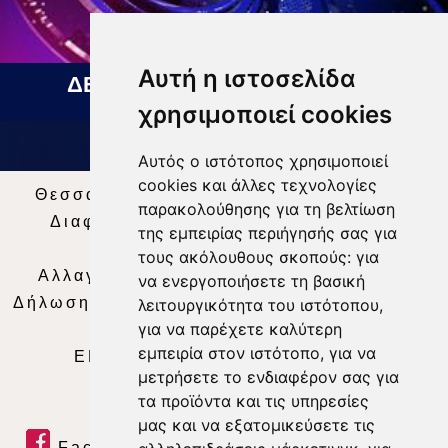
Αυτή η ιστοσελίδα
ΔΕΛΤΙΟ ΕΙΔΗΣΕΩΝ 07 08 2026
χρησιμοποιεί cookies
Αυτός ο ιστότοπος χρησιμοποιεί
cookies και άλλες τεχνολογίες
Θεσσαλία Τηλεόραση
|
SNG Services
|
παρακολούθησης για τη βελτίωση
Διαφήμιση
|
Όροι Χρήσης
|
Δήλωση
της εμπειρίας περιήγησής σας για
Απορρήτου
|
Περιεχόμενο
τους ακόλουθους σκοπούς:
για
Αλλαγή Προτιμήσεων για τα Cookies
|
να ενεργοποιήσετε τη βασική
Δήλωση συμμόρφωσης με τη σύσταση (ΕΕ)
λειτουργικότητα του ιστότοπου
,
για να παρέχετε καλύτερη
2018/334
|
Ταυτότητα
εμπειρία στον ιστότοπο
,
για να
ΕΝΗΜΕΡΩΣΗ
|
WEB TV
|
LIVE
μετρήσετε το ενδιαφέρον σας για
τα προϊόντα και τις υπηρεσίες
μας και να εξατομικεύσετε τις
Facebook
|
Twitter
|
Youtube
|