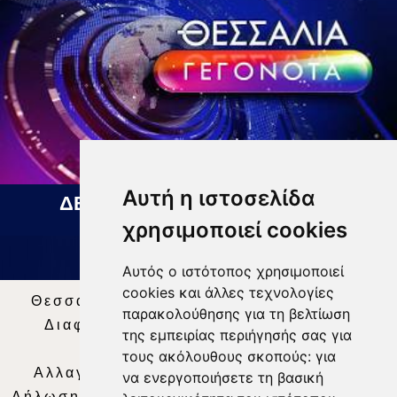
Αυτή η ιστοσελίδα
ΔΕΛΤΙΟ ΕΙΔΗΣΕΩΝ 07 08 2026
χρησιμοποιεί cookies
Αυτός ο ιστότοπος χρησιμοποιεί
cookies και άλλες τεχνολογίες
Θεσσαλία Τηλεόραση
|
SNG Services
|
παρακολούθησης για τη βελτίωση
Διαφήμιση
|
Όροι Χρήσης
|
Δήλωση
της εμπειρίας περιήγησής σας για
Απορρήτου
|
Περιεχόμενο
τους ακόλουθους σκοπούς:
για
Αλλαγή Προτιμήσεων για τα Cookies
|
να ενεργοποιήσετε τη βασική
Δήλωση συμμόρφωσης με τη σύσταση (ΕΕ)