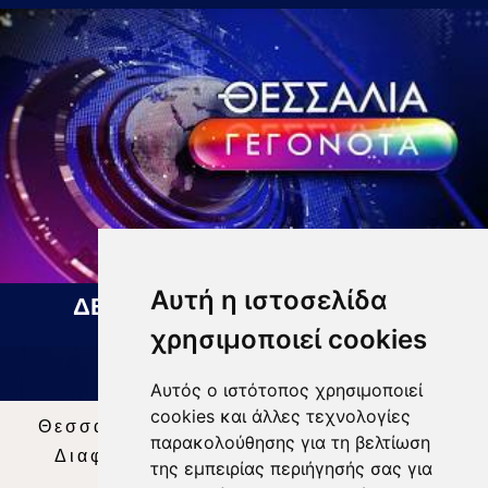
Αυτή η ιστοσελίδα
ΔΕΛΤΙΟ ΕΙΔΗΣΕΩΝ 05 08 2026
χρησιμοποιεί cookies
Αυτός ο ιστότοπος χρησιμοποιεί
cookies και άλλες τεχνολογίες
Θεσσαλία Τηλεόραση
|
SNG Services
|
παρακολούθησης για τη βελτίωση
Διαφήμιση
|
Όροι Χρήσης
|
Δήλωση
της εμπειρίας περιήγησής σας για
Απορρήτου
|
Περιεχόμενο