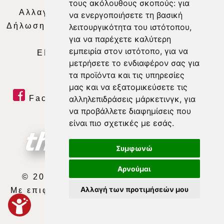
τους ακόλουθους σκοπούς:
για
Αλλαγή Προτιμήσεων για τα Cookies
|
να ενεργοποιήσετε τη βασική
Δήλωση συμμόρφωσης με τη σύσταση (ΕΕ)
λειτουργικότητα του ιστότοπου
,
για να παρέχετε καλύτερη
2018/334
|
Ταυτότητα
εμπειρία στον ιστότοπο
,
για να
ΕΝΗΜΕΡΩΣΗ
|
WEB TV
|
LIVE
μετρήσετε το ενδιαφέρον σας για
τα προϊόντα και τις υπηρεσίες
μας και να εξατομικεύσετε τις
Facebook
|
Twitter
|
Youtube
|
αλληλεπιδράσεις μάρκετινγκ
,
για
να προβάλλετε διαφημίσεις που
RSS Feed
είναι πιο σχετικές με εσάς
.
Συμφωνώ
Αρνούμαι
© 2026 ΘΕΣΣΑΛΙΑ ΤΗΛΕΟΡΑΣΗ Α.Ε.
Αλλαγή των προτιμήσεών μου
Με επιφύλαξη κάθε νόμιμου δικαιώματος.
developed by
exefron