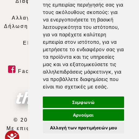
Διαφήμιση
|
Όροι Χρήσης
|
Δήλωση
της εμπειρίας περιήγησής σας για
Απορρήτου
|
Περιεχόμενο
τους ακόλουθους σκοπούς:
για
Αλλαγή Προτιμήσεων για τα Cookies
|
να ενεργοποιήσετε τη βασική
Δήλωση συμμόρφωσης με τη σύσταση (ΕΕ)
λειτουργικότητα του ιστότοπου
,
για να παρέχετε καλύτερη
2018/334
|
Ταυτότητα
εμπειρία στον ιστότοπο
,
για να
ΕΝΗΜΕΡΩΣΗ
|
WEB TV
|
LIVE
μετρήσετε το ενδιαφέρον σας για
τα προϊόντα και τις υπηρεσίες
μας και να εξατομικεύσετε τις
Facebook
|
Twitter
|
Youtube
|
αλληλεπιδράσεις μάρκετινγκ
,
για
να προβάλλετε διαφημίσεις που
RSS Feed
είναι πιο σχετικές με εσάς
.
Συμφωνώ
Αρνούμαι
© 2026 ΘΕΣΣΑΛΙΑ ΤΗΛΕΟΡΑΣΗ Α.Ε.
Αλλαγή των προτιμήσεών μου
Με επιφύλαξη κάθε νόμιμου δικαιώματος.
developed by
exefron