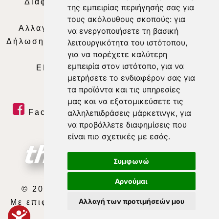
Διαφήμιση
|
Όροι Χρήσης
|
Δήλωση
της εμπειρίας περιήγησής σας για
Απορρήτου
|
Περιεχόμενο
τους ακόλουθους σκοπούς:
για
Αλλαγή Προτιμήσεων για τα Cookies
|
να ενεργοποιήσετε τη βασική
Δήλωση συμμόρφωσης με τη σύσταση (ΕΕ)
λειτουργικότητα του ιστότοπου
,
για να παρέχετε καλύτερη
2018/334
|
Ταυτότητα
εμπειρία στον ιστότοπο
,
για να
ΕΝΗΜΕΡΩΣΗ
|
WEB TV
|
LIVE
μετρήσετε το ενδιαφέρον σας για
τα προϊόντα και τις υπηρεσίες
μας και να εξατομικεύσετε τις
Facebook
|
Twitter
|
Youtube
|
αλληλεπιδράσεις μάρκετινγκ
,
για
να προβάλλετε διαφημίσεις που
RSS Feed
είναι πιο σχετικές με εσάς
.
Συμφωνώ
Αρνούμαι
© 2026 ΘΕΣΣΑΛΙΑ ΤΗΛΕΟΡΑΣΗ Α.Ε.
Αλλαγή των προτιμήσεών μου
Με επιφύλαξη κάθε νόμιμου δικαιώματος.
developed by
exefron