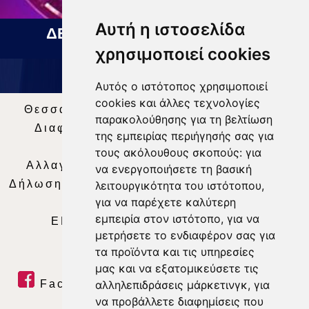
Αυτή η ιστοσελίδα
ΔΕΛΤΙΟ ΕΙΔΗΣΕΩΝ 07 08 2026
χρησιμοποιεί cookies
Αυτός ο ιστότοπος χρησιμοποιεί
cookies και άλλες τεχνολογίες
Θεσσαλία Τηλεόραση
|
SNG Services
|
παρακολούθησης για τη βελτίωση
Διαφήμιση
|
Όροι Χρήσης
|
Δήλωση
της εμπειρίας περιήγησής σας για
Απορρήτου
|
Περιεχόμενο
τους ακόλουθους σκοπούς:
για
Αλλαγή Προτιμήσεων για τα Cookies
|
να ενεργοποιήσετε τη βασική
Δήλωση συμμόρφωσης με τη σύσταση (ΕΕ)
λειτουργικότητα του ιστότοπου
,
για να παρέχετε καλύτερη
2018/334
|
Ταυτότητα
εμπειρία στον ιστότοπο
,
για να
ΕΝΗΜΕΡΩΣΗ
|
WEB TV
|
LIVE
μετρήσετε το ενδιαφέρον σας για
τα προϊόντα και τις υπηρεσίες
μας και να εξατομικεύσετε τις
Facebook
|
Twitter
|
Youtube
|
αλληλεπιδράσεις μάρκετινγκ
,
για
να προβάλλετε διαφημίσεις που
RSS Feed