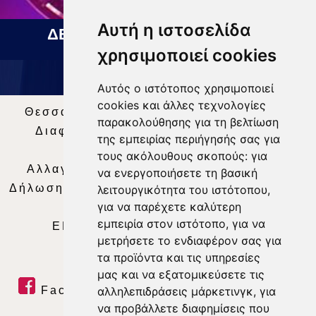
Αυτή η ιστοσελίδα
ΔΕΛΤΙΟ ΕΙΔΗΣΕΩΝ 07 08 2026
χρησιμοποιεί cookies
Αυτός ο ιστότοπος χρησιμοποιεί
cookies και άλλες τεχνολογίες
Θεσσαλία Τηλεόραση
|
SNG Services
|
παρακολούθησης για τη βελτίωση
Διαφήμιση
|
Όροι Χρήσης
|
Δήλωση
της εμπειρίας περιήγησής σας για
Απορρήτου
|
Περιεχόμενο
τους ακόλουθους σκοπούς:
για
Αλλαγή Προτιμήσεων για τα Cookies
|
να ενεργοποιήσετε τη βασική
Δήλωση συμμόρφωσης με τη σύσταση (ΕΕ)
λειτουργικότητα του ιστότοπου
,
για να παρέχετε καλύτερη
2018/334
|
Ταυτότητα
εμπειρία στον ιστότοπο
,
για να
ΕΝΗΜΕΡΩΣΗ
|
WEB TV
|
LIVE
μετρήσετε το ενδιαφέρον σας για
τα προϊόντα και τις υπηρεσίες
μας και να εξατομικεύσετε τις
Facebook
|
Twitter
|
Youtube
|
αλληλεπιδράσεις μάρκετινγκ
,
για
να προβάλλετε διαφημίσεις που
RSS Feed