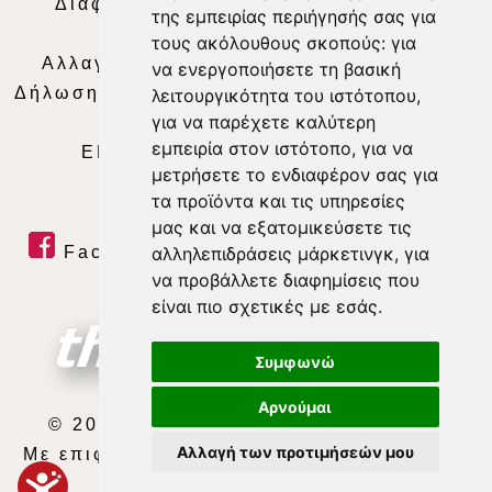
Διαφήμιση
|
Όροι Χρήσης
|
Δήλωση
της εμπειρίας περιήγησής σας για
Απορρήτου
|
Περιεχόμενο
τους ακόλουθους σκοπούς:
για
Αλλαγή Προτιμήσεων για τα Cookies
|
να ενεργοποιήσετε τη βασική
Δήλωση συμμόρφωσης με τη σύσταση (ΕΕ)
λειτουργικότητα του ιστότοπου
,
για να παρέχετε καλύτερη
2018/334
|
Ταυτότητα
εμπειρία στον ιστότοπο
,
για να
ΕΝΗΜΕΡΩΣΗ
|
WEB TV
|
LIVE
μετρήσετε το ενδιαφέρον σας για
τα προϊόντα και τις υπηρεσίες
μας και να εξατομικεύσετε τις
Facebook
|
Twitter
|
Youtube
|
αλληλεπιδράσεις μάρκετινγκ
,
για
να προβάλλετε διαφημίσεις που
RSS Feed
είναι πιο σχετικές με εσάς
.
Συμφωνώ
Αρνούμαι
© 2026 ΘΕΣΣΑΛΙΑ ΤΗΛΕΟΡΑΣΗ Α.Ε.
Αλλαγή των προτιμήσεών μου
Με επιφύλαξη κάθε νόμιμου δικαιώματος.
developed by
exefron