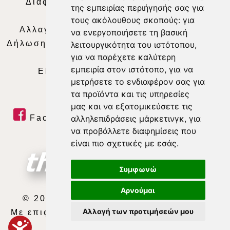
Διαφήμιση
|
Όροι Χρήσης
|
Δήλωση
της εμπειρίας περιήγησής σας για
Απορρήτου
|
Περιεχόμενο
τους ακόλουθους σκοπούς:
για
Αλλαγή Προτιμήσεων για τα Cookies
|
να ενεργοποιήσετε τη βασική
Δήλωση συμμόρφωσης με τη σύσταση (ΕΕ)
λειτουργικότητα του ιστότοπου
,
για να παρέχετε καλύτερη
2018/334
|
Ταυτότητα
εμπειρία στον ιστότοπο
,
για να
ΕΝΗΜΕΡΩΣΗ
|
WEB TV
|
LIVE
μετρήσετε το ενδιαφέρον σας για
τα προϊόντα και τις υπηρεσίες
μας και να εξατομικεύσετε τις
Facebook
|
Twitter
|
Youtube
|
αλληλεπιδράσεις μάρκετινγκ
,
για
να προβάλλετε διαφημίσεις που
RSS Feed
είναι πιο σχετικές με εσάς
.
Συμφωνώ
Αρνούμαι
© 2026 ΘΕΣΣΑΛΙΑ ΤΗΛΕΟΡΑΣΗ Α.Ε.
Αλλαγή των προτιμήσεών μου
Με επιφύλαξη κάθε νόμιμου δικαιώματος.
developed by
exefron