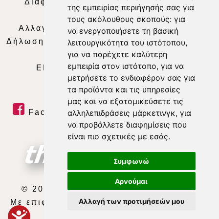
Διαφήμιση
|
Όροι Χρήσης
|
Δήλωση
της εμπειρίας περιήγησής σας για
Απορρήτου
|
Περιεχόμενο
τους ακόλουθους σκοπούς:
για
Αλλαγή Προτιμήσεων για τα Cookies
|
να ενεργοποιήσετε τη βασική
Δήλωση συμμόρφωσης με τη σύσταση (ΕΕ)
λειτουργικότητα του ιστότοπου
,
για να παρέχετε καλύτερη
2018/334
|
Ταυτότητα
εμπειρία στον ιστότοπο
,
για να
ΕΝΗΜΕΡΩΣΗ
|
WEB TV
|
LIVE
μετρήσετε το ενδιαφέρον σας για
τα προϊόντα και τις υπηρεσίες
μας και να εξατομικεύσετε τις
Facebook
|
Twitter
|
Youtube
|
αλληλεπιδράσεις μάρκετινγκ
,
για
να προβάλλετε διαφημίσεις που
RSS Feed
είναι πιο σχετικές με εσάς
.
Συμφωνώ
Αρνούμαι
© 2026 ΘΕΣΣΑΛΙΑ ΤΗΛΕΟΡΑΣΗ Α.Ε.
Αλλαγή των προτιμήσεών μου
Με επιφύλαξη κάθε νόμιμου δικαιώματος.
developed by
exefron