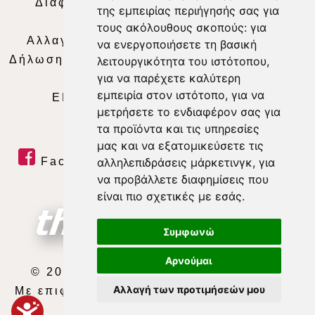
Διαφήμιση
|
Όροι Χρήσης
|
Δήλωση
της εμπειρίας περιήγησής σας για
Απορρήτου
|
Περιεχόμενο
τους ακόλουθους σκοπούς:
για
Αλλαγή Προτιμήσεων για τα Cookies
|
να ενεργοποιήσετε τη βασική
Δήλωση συμμόρφωσης με τη σύσταση (ΕΕ)
λειτουργικότητα του ιστότοπου
,
για να παρέχετε καλύτερη
2018/334
|
Ταυτότητα
εμπειρία στον ιστότοπο
,
για να
ΕΝΗΜΕΡΩΣΗ
|
WEB TV
|
LIVE
μετρήσετε το ενδιαφέρον σας για
τα προϊόντα και τις υπηρεσίες
μας και να εξατομικεύσετε τις
Facebook
|
Twitter
|
Youtube
|
αλληλεπιδράσεις μάρκετινγκ
,
για
να προβάλλετε διαφημίσεις που
RSS Feed
είναι πιο σχετικές με εσάς
.
Συμφωνώ
Αρνούμαι
© 2026 ΘΕΣΣΑΛΙΑ ΤΗΛΕΟΡΑΣΗ Α.Ε.
Αλλαγή των προτιμήσεών μου
Με επιφύλαξη κάθε νόμιμου δικαιώματος.
developed by
exefron