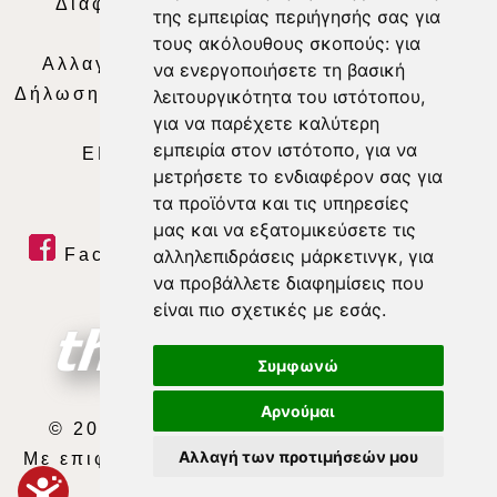
Διαφήμιση
|
Όροι Χρήσης
|
Δήλωση
της εμπειρίας περιήγησής σας για
Απορρήτου
|
Περιεχόμενο
τους ακόλουθους σκοπούς:
για
Αλλαγή Προτιμήσεων για τα Cookies
|
να ενεργοποιήσετε τη βασική
Δήλωση συμμόρφωσης με τη σύσταση (ΕΕ)
λειτουργικότητα του ιστότοπου
,
για να παρέχετε καλύτερη
2018/334
|
Ταυτότητα
εμπειρία στον ιστότοπο
,
για να
ΕΝΗΜΕΡΩΣΗ
|
WEB TV
|
LIVE
μετρήσετε το ενδιαφέρον σας για
τα προϊόντα και τις υπηρεσίες
μας και να εξατομικεύσετε τις
Facebook
|
Twitter
|
Youtube
|
αλληλεπιδράσεις μάρκετινγκ
,
για
να προβάλλετε διαφημίσεις που
RSS Feed
είναι πιο σχετικές με εσάς
.
Συμφωνώ
Αρνούμαι
© 2026 ΘΕΣΣΑΛΙΑ ΤΗΛΕΟΡΑΣΗ Α.Ε.
Αλλαγή των προτιμήσεών μου
Με επιφύλαξη κάθε νόμιμου δικαιώματος.
developed by
exefron