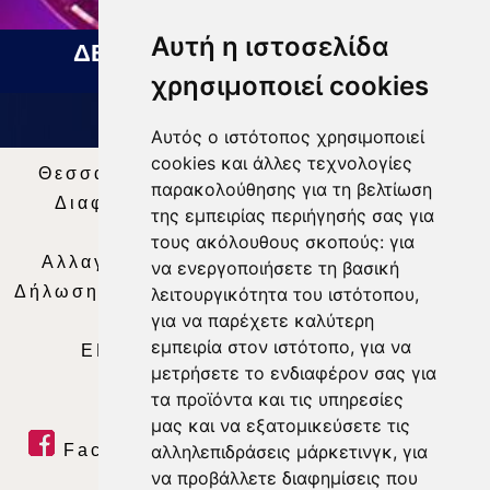
Αυτή η ιστοσελίδα
ΔΕΛΤΙΟ ΕΙΔΗΣΕΩΝ 07 08 2026
χρησιμοποιεί cookies
Αυτός ο ιστότοπος χρησιμοποιεί
cookies και άλλες τεχνολογίες
Θεσσαλία Τηλεόραση
|
SNG Services
|
παρακολούθησης για τη βελτίωση
Διαφήμιση
|
Όροι Χρήσης
|
Δήλωση
της εμπειρίας περιήγησής σας για
Απορρήτου
|
Περιεχόμενο
τους ακόλουθους σκοπούς:
για
Αλλαγή Προτιμήσεων για τα Cookies
|
να ενεργοποιήσετε τη βασική
Δήλωση συμμόρφωσης με τη σύσταση (ΕΕ)
λειτουργικότητα του ιστότοπου
,
για να παρέχετε καλύτερη
2018/334
|
Ταυτότητα
εμπειρία στον ιστότοπο
,
για να
ΕΝΗΜΕΡΩΣΗ
|
WEB TV
|
LIVE
μετρήσετε το ενδιαφέρον σας για
τα προϊόντα και τις υπηρεσίες
μας και να εξατομικεύσετε τις
Facebook
|
Twitter
|
Youtube
|
αλληλεπιδράσεις μάρκετινγκ
,
για
να προβάλλετε διαφημίσεις που
RSS Feed