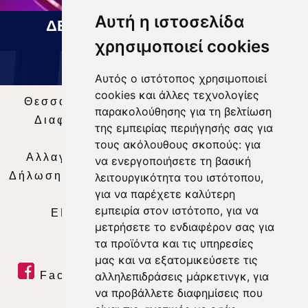
Αυτή η ιστοσελίδα
ΔΕΛΤΙΟ ΕΙΔΗΣΕΩΝ 05 08 2026
χρησιμοποιεί cookies
Αυτός ο ιστότοπος χρησιμοποιεί
cookies και άλλες τεχνολογίες
Θεσσαλία Τηλεόραση
|
SNG Services
|
παρακολούθησης για τη βελτίωση
Διαφήμιση
|
Όροι Χρήσης
|
Δήλωση
της εμπειρίας περιήγησής σας για
Απορρήτου
|
Περιεχόμενο
τους ακόλουθους σκοπούς:
για
Αλλαγή Προτιμήσεων για τα Cookies
|
να ενεργοποιήσετε τη βασική
Δήλωση συμμόρφωσης με τη σύσταση (ΕΕ)
λειτουργικότητα του ιστότοπου
,
για να παρέχετε καλύτερη
2018/334
|
Ταυτότητα
εμπειρία στον ιστότοπο
,
για να
ΕΝΗΜΕΡΩΣΗ
|
WEB TV
|
LIVE
μετρήσετε το ενδιαφέρον σας για
τα προϊόντα και τις υπηρεσίες
μας και να εξατομικεύσετε τις
Facebook
|
Twitter
|
Youtube
|
αλληλεπιδράσεις μάρκετινγκ
,
για
να προβάλλετε διαφημίσεις που
RSS Feed