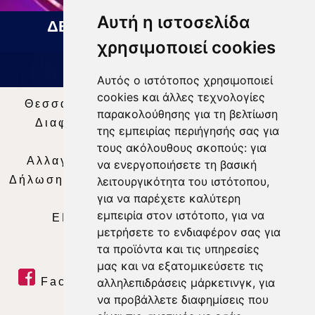
Αυτή η ιστοσελίδα
ΔΕΛΤΙΟ ΕΙΔΗΣΕΩΝ 05 08 2026
χρησιμοποιεί cookies
Αυτός ο ιστότοπος χρησιμοποιεί
cookies και άλλες τεχνολογίες
Θεσσαλία Τηλεόραση
|
SNG Services
|
παρακολούθησης για τη βελτίωση
Διαφήμιση
|
Όροι Χρήσης
|
Δήλωση
της εμπειρίας περιήγησής σας για
Απορρήτου
|
Περιεχόμενο
τους ακόλουθους σκοπούς:
για
Αλλαγή Προτιμήσεων για τα Cookies
|
να ενεργοποιήσετε τη βασική
Δήλωση συμμόρφωσης με τη σύσταση (ΕΕ)
λειτουργικότητα του ιστότοπου
,
για να παρέχετε καλύτερη
2018/334
|
Ταυτότητα
εμπειρία στον ιστότοπο
,
για να
ΕΝΗΜΕΡΩΣΗ
|
WEB TV
|
LIVE
μετρήσετε το ενδιαφέρον σας για
τα προϊόντα και τις υπηρεσίες
μας και να εξατομικεύσετε τις
Facebook
|
Twitter
|
Youtube
|
αλληλεπιδράσεις μάρκετινγκ
,
για
να προβάλλετε διαφημίσεις που
RSS Feed