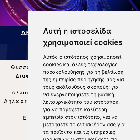
Αυτή η ιστοσελίδα
ΔΕΛΤΙΟ ΕΙΔΗΣΕΩΝ 05 08 2026
χρησιμοποιεί cookies
Αυτός ο ιστότοπος χρησιμοποιεί
cookies και άλλες τεχνολογίες
Θεσσαλία Τηλεόραση
|
SNG Services
|
παρακολούθησης για τη βελτίωση
Διαφήμιση
|
Όροι Χρήσης
|
Δήλωση
της εμπειρίας περιήγησής σας για
Απορρήτου
|
Περιεχόμενο
τους ακόλουθους σκοπούς:
για
Αλλαγή Προτιμήσεων για τα Cookies
|
να ενεργοποιήσετε τη βασική
Δήλωση συμμόρφωσης με τη σύσταση (ΕΕ)
λειτουργικότητα του ιστότοπου
,
για να παρέχετε καλύτερη
2018/334
|
Ταυτότητα
εμπειρία στον ιστότοπο
,
για να
ΕΝΗΜΕΡΩΣΗ
|
WEB TV
|
LIVE
μετρήσετε το ενδιαφέρον σας για
τα προϊόντα και τις υπηρεσίες
μας και να εξατομικεύσετε τις