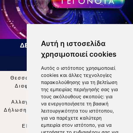
Αυτή η ιστοσελίδα
ΔΕΛΤΙΟ ΕΙΔΗΣΕΩΝ 07 08 2026
χρησιμοποιεί cookies
Αυτός ο ιστότοπος χρησιμοποιεί
cookies και άλλες τεχνολογίες
Θεσσαλία Τηλεόραση
|
SNG Services
|
παρακολούθησης για τη βελτίωση
Διαφήμιση
|
Όροι Χρήσης
|
Δήλωση
της εμπειρίας περιήγησής σας για
Απορρήτου
|
Περιεχόμενο
τους ακόλουθους σκοπούς:
για
Αλλαγή Προτιμήσεων για τα Cookies
|
να ενεργοποιήσετε τη βασική
Δήλωση συμμόρφωσης με τη σύσταση (ΕΕ)
λειτουργικότητα του ιστότοπου
,
για να παρέχετε καλύτερη
2018/334
|
Ταυτότητα
εμπειρία στον ιστότοπο
,
για να
ΕΝΗΜΕΡΩΣΗ
|
WEB TV
|
LIVE
μετρήσετε το ενδιαφέρον σας για