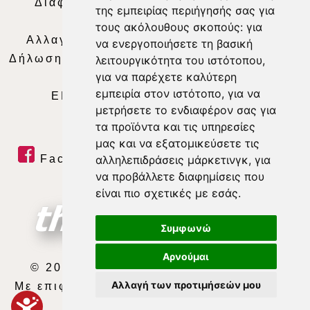
Διαφήμιση
|
Όροι Χρήσης
|
Δήλωση
της εμπειρίας περιήγησής σας για
Απορρήτου
|
Περιεχόμενο
τους ακόλουθους σκοπούς:
για
Αλλαγή Προτιμήσεων για τα Cookies
|
να ενεργοποιήσετε τη βασική
Δήλωση συμμόρφωσης με τη σύσταση (ΕΕ)
λειτουργικότητα του ιστότοπου
,
για να παρέχετε καλύτερη
2018/334
|
Ταυτότητα
εμπειρία στον ιστότοπο
,
για να
ΕΝΗΜΕΡΩΣΗ
|
WEB TV
|
LIVE
μετρήσετε το ενδιαφέρον σας για
τα προϊόντα και τις υπηρεσίες
μας και να εξατομικεύσετε τις
Facebook
|
Twitter
|
Youtube
|
αλληλεπιδράσεις μάρκετινγκ
,
για
να προβάλλετε διαφημίσεις που
RSS Feed
είναι πιο σχετικές με εσάς
.
Συμφωνώ
Αρνούμαι
© 2026 ΘΕΣΣΑΛΙΑ ΤΗΛΕΟΡΑΣΗ Α.Ε.
Αλλαγή των προτιμήσεών μου
Με επιφύλαξη κάθε νόμιμου δικαιώματος.
developed by
exefron