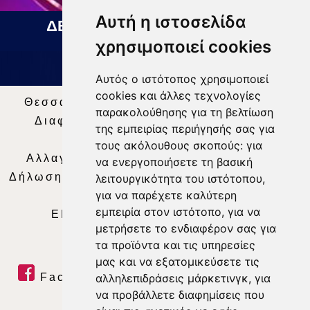
Αυτή η ιστοσελίδα
ΔΕΛΤΙΟ ΕΙΔΗΣΕΩΝ 05 08 2026
χρησιμοποιεί cookies
Αυτός ο ιστότοπος χρησιμοποιεί
cookies και άλλες τεχνολογίες
Θεσσαλία Τηλεόραση
|
SNG Services
|
παρακολούθησης για τη βελτίωση
Διαφήμιση
|
Όροι Χρήσης
|
Δήλωση
της εμπειρίας περιήγησής σας για
Απορρήτου
|
Περιεχόμενο
τους ακόλουθους σκοπούς:
για
Αλλαγή Προτιμήσεων για τα Cookies
|
να ενεργοποιήσετε τη βασική
Δήλωση συμμόρφωσης με τη σύσταση (ΕΕ)
λειτουργικότητα του ιστότοπου
,
για να παρέχετε καλύτερη
2018/334
|
Ταυτότητα
εμπειρία στον ιστότοπο
,
για να
ΕΝΗΜΕΡΩΣΗ
|
WEB TV
|
LIVE
μετρήσετε το ενδιαφέρον σας για
τα προϊόντα και τις υπηρεσίες
μας και να εξατομικεύσετε τις
Facebook
|
Twitter
|
Youtube
|
αλληλεπιδράσεις μάρκετινγκ
,
για
να προβάλλετε διαφημίσεις που
RSS Feed