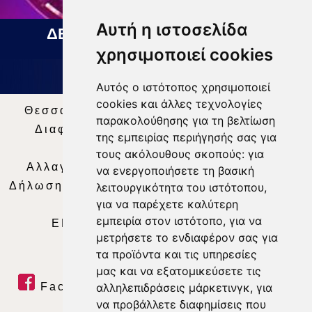
Αυτή η ιστοσελίδα
ΔΕΛΤΙΟ ΕΙΔΗΣΕΩΝ 07 08 2026
χρησιμοποιεί cookies
Αυτός ο ιστότοπος χρησιμοποιεί
cookies και άλλες τεχνολογίες
Θεσσαλία Τηλεόραση
|
SNG Services
|
παρακολούθησης για τη βελτίωση
Διαφήμιση
|
Όροι Χρήσης
|
Δήλωση
της εμπειρίας περιήγησής σας για
Απορρήτου
|
Περιεχόμενο
τους ακόλουθους σκοπούς:
για
Αλλαγή Προτιμήσεων για τα Cookies
|
να ενεργοποιήσετε τη βασική
Δήλωση συμμόρφωσης με τη σύσταση (ΕΕ)
λειτουργικότητα του ιστότοπου
,
για να παρέχετε καλύτερη
2018/334
|
Ταυτότητα
εμπειρία στον ιστότοπο
,
για να
ΕΝΗΜΕΡΩΣΗ
|
WEB TV
|
LIVE
μετρήσετε το ενδιαφέρον σας για
τα προϊόντα και τις υπηρεσίες
μας και να εξατομικεύσετε τις
Facebook
|
Twitter
|
Youtube
|
αλληλεπιδράσεις μάρκετινγκ
,
για
να προβάλλετε διαφημίσεις που
RSS Feed