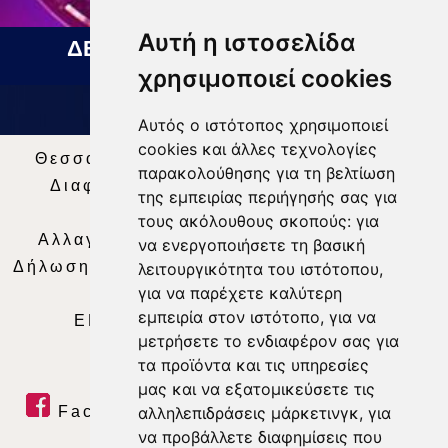
Αυτή η ιστοσελίδα
ΔΕΛΤΙΟ ΕΙΔΗΣΕΩΝ 07 08 2026
χρησιμοποιεί cookies
Αυτός ο ιστότοπος χρησιμοποιεί
cookies και άλλες τεχνολογίες
Θεσσαλία Τηλεόραση
|
SNG Services
|
παρακολούθησης για τη βελτίωση
Διαφήμιση
|
Όροι Χρήσης
|
Δήλωση
της εμπειρίας περιήγησής σας για
Απορρήτου
|
Περιεχόμενο
τους ακόλουθους σκοπούς:
για
Αλλαγή Προτιμήσεων για τα Cookies
|
να ενεργοποιήσετε τη βασική
Δήλωση συμμόρφωσης με τη σύσταση (ΕΕ)
λειτουργικότητα του ιστότοπου
,
για να παρέχετε καλύτερη
2018/334
|
Ταυτότητα
εμπειρία στον ιστότοπο
,
για να
ΕΝΗΜΕΡΩΣΗ
|
WEB TV
|
LIVE
μετρήσετε το ενδιαφέρον σας για
τα προϊόντα και τις υπηρεσίες
μας και να εξατομικεύσετε τις
Facebook
|
Twitter
|
Youtube
|
αλληλεπιδράσεις μάρκετινγκ
,
για
να προβάλλετε διαφημίσεις που
RSS Feed