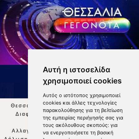
Αυτή η ιστοσελίδα
ΔΕΛΤΙΟ ΕΙΔΗΣΕΩΝ 9 8 26
χρησιμοποιεί cookies
Αυτός ο ιστότοπος χρησιμοποιεί
cookies και άλλες τεχνολογίες
Θεσσαλία Τηλεόραση
|
SNG Services
|
παρακολούθησης για τη βελτίωση
Διαφήμιση
|
Όροι Χρήσης
|
Δήλωση
της εμπειρίας περιήγησής σας για
Απορρήτου
|
Περιεχόμενο
τους ακόλουθους σκοπούς:
για
Αλλαγή Προτιμήσεων για τα Cookies
|
να ενεργοποιήσετε τη βασική