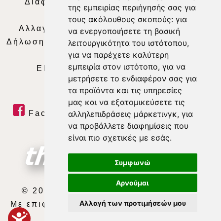
Διαφήμιση
|
Όροι Χρήσης
|
Δήλωση
της εμπειρίας περιήγησής σας για
Απορρήτου
|
Περιεχόμενο
τους ακόλουθους σκοπούς:
για
Αλλαγή Προτιμήσεων για τα Cookies
|
να ενεργοποιήσετε τη βασική
Δήλωση συμμόρφωσης με τη σύσταση (ΕΕ)
λειτουργικότητα του ιστότοπου
,
για να παρέχετε καλύτερη
2018/334
|
Ταυτότητα
εμπειρία στον ιστότοπο
,
για να
ΕΝΗΜΕΡΩΣΗ
|
WEB TV
|
LIVE
μετρήσετε το ενδιαφέρον σας για
τα προϊόντα και τις υπηρεσίες
μας και να εξατομικεύσετε τις
Facebook
|
Twitter
|
Youtube
|
αλληλεπιδράσεις μάρκετινγκ
,
για
να προβάλλετε διαφημίσεις που
RSS Feed
είναι πιο σχετικές με εσάς
.
Συμφωνώ
Αρνούμαι
© 2026 ΘΕΣΣΑΛΙΑ ΤΗΛΕΟΡΑΣΗ Α.Ε.
Αλλαγή των προτιμήσεών μου
Με επιφύλαξη κάθε νόμιμου δικαιώματος.
developed by
exefron