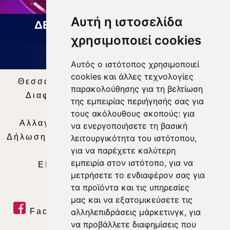
Αυτή η ιστοσελίδα
ΔΕΛΤΙΟ ΕΙΔΗΣΕΩΝ 07 08 2026
χρησιμοποιεί cookies
Αυτός ο ιστότοπος χρησιμοποιεί
cookies και άλλες τεχνολογίες
Θεσσαλία Τηλεόραση
|
SNG Services
|
παρακολούθησης για τη βελτίωση
Διαφήμιση
|
Όροι Χρήσης
|
Δήλωση
της εμπειρίας περιήγησής σας για
Απορρήτου
|
Περιεχόμενο
τους ακόλουθους σκοπούς:
για
Αλλαγή Προτιμήσεων για τα Cookies
|
να ενεργοποιήσετε τη βασική
Δήλωση συμμόρφωσης με τη σύσταση (ΕΕ)
λειτουργικότητα του ιστότοπου
,
για να παρέχετε καλύτερη
2018/334
|
Ταυτότητα
εμπειρία στον ιστότοπο
,
για να
ΕΝΗΜΕΡΩΣΗ
|
WEB TV
|
LIVE
μετρήσετε το ενδιαφέρον σας για
τα προϊόντα και τις υπηρεσίες
μας και να εξατομικεύσετε τις
Facebook
|
Twitter
|
Youtube
|
αλληλεπιδράσεις μάρκετινγκ
,
για
να προβάλλετε διαφημίσεις που
RSS Feed