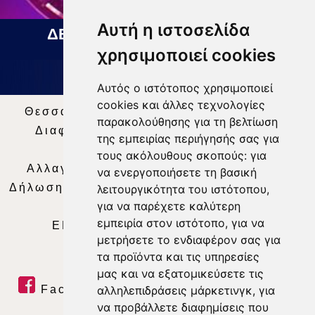
Αυτή η ιστοσελίδα
ΔΕΛΤΙΟ ΕΙΔΗΣΕΩΝ 07 08 2026
χρησιμοποιεί cookies
Αυτός ο ιστότοπος χρησιμοποιεί
cookies και άλλες τεχνολογίες
Θεσσαλία Τηλεόραση
|
SNG Services
|
παρακολούθησης για τη βελτίωση
Διαφήμιση
|
Όροι Χρήσης
|
Δήλωση
της εμπειρίας περιήγησής σας για
Απορρήτου
|
Περιεχόμενο
τους ακόλουθους σκοπούς:
για
Αλλαγή Προτιμήσεων για τα Cookies
|
να ενεργοποιήσετε τη βασική
Δήλωση συμμόρφωσης με τη σύσταση (ΕΕ)
λειτουργικότητα του ιστότοπου
,
για να παρέχετε καλύτερη
2018/334
|
Ταυτότητα
εμπειρία στον ιστότοπο
,
για να
ΕΝΗΜΕΡΩΣΗ
|
WEB TV
|
LIVE
μετρήσετε το ενδιαφέρον σας για
τα προϊόντα και τις υπηρεσίες
μας και να εξατομικεύσετε τις
Facebook
|
Twitter
|
Youtube
|
αλληλεπιδράσεις μάρκετινγκ
,
για
να προβάλλετε διαφημίσεις που
RSS Feed