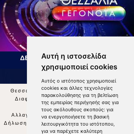
Αυτή η ιστοσελίδα
ΔΕΛΤΙΟ ΕΙΔΗΣΕΩΝ 07 08 2026
χρησιμοποιεί cookies
Αυτός ο ιστότοπος χρησιμοποιεί
cookies και άλλες τεχνολογίες
Θεσσαλία Τηλεόραση
|
SNG Services
|
παρακολούθησης για τη βελτίωση
Διαφήμιση
|
Όροι Χρήσης
|
Δήλωση
της εμπειρίας περιήγησής σας για
Απορρήτου
|
Περιεχόμενο
τους ακόλουθους σκοπούς:
για
Αλλαγή Προτιμήσεων για τα Cookies
|
να ενεργοποιήσετε τη βασική
Δήλωση συμμόρφωσης με τη σύσταση (ΕΕ)
λειτουργικότητα του ιστότοπου
,
για να παρέχετε καλύτερη
2018/334
|
Ταυτότητα