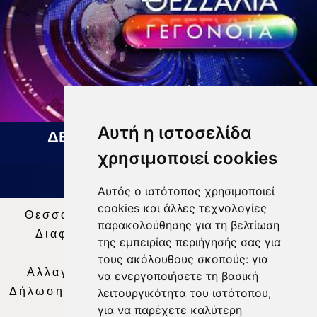
Αυτή η ιστοσελίδα
ΔΕΛΤΙΟ ΕΙΔΗΣΕΩΝ 07 08 2026
χρησιμοποιεί cookies
Αυτός ο ιστότοπος χρησιμοποιεί
cookies και άλλες τεχνολογίες
Θεσσαλία Τηλεόραση
|
SNG Services
|
παρακολούθησης για τη βελτίωση
Διαφήμιση
|
Όροι Χρήσης
|
Δήλωση
της εμπειρίας περιήγησής σας για
Απορρήτου
|
Περιεχόμενο
τους ακόλουθους σκοπούς:
για
Αλλαγή Προτιμήσεων για τα Cookies
|
να ενεργοποιήσετε τη βασική
Δήλωση συμμόρφωσης με τη σύσταση (ΕΕ)
λειτουργικότητα του ιστότοπου
,
για να παρέχετε καλύτερη
2018/334
|
Ταυτότητα