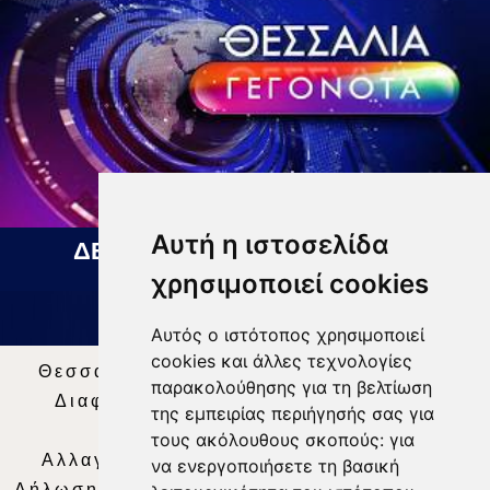
Αυτή η ιστοσελίδα
ΔΕΛΤΙΟ ΕΙΔΗΣΕΩΝ 07 08 2026
χρησιμοποιεί cookies
Αυτός ο ιστότοπος χρησιμοποιεί
cookies και άλλες τεχνολογίες
Θεσσαλία Τηλεόραση
|
SNG Services
|
παρακολούθησης για τη βελτίωση
Διαφήμιση
|
Όροι Χρήσης
|
Δήλωση
της εμπειρίας περιήγησής σας για
Απορρήτου
|
Περιεχόμενο
τους ακόλουθους σκοπούς:
για
Αλλαγή Προτιμήσεων για τα Cookies
|
να ενεργοποιήσετε τη βασική
Δήλωση συμμόρφωσης με τη σύσταση (ΕΕ)