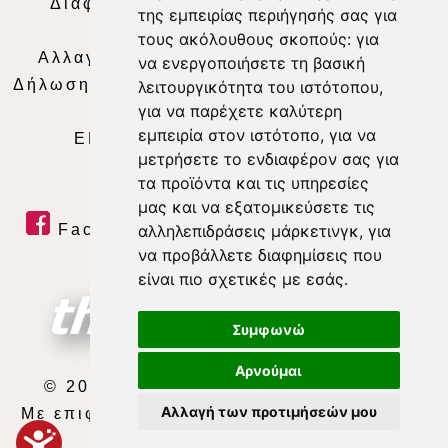
Διαφήμιση
|
Όροι Χρήσης
|
Δήλωση
της εμπειρίας περιήγησής σας για
Απορρήτου
|
Περιεχόμενο
τους ακόλουθους σκοπούς:
για
Αλλαγή Προτιμήσεων για τα Cookies
|
να ενεργοποιήσετε τη βασική
Δήλωση συμμόρφωσης με τη σύσταση (ΕΕ)
λειτουργικότητα του ιστότοπου
,
για να παρέχετε καλύτερη
2018/334
|
Ταυτότητα
εμπειρία στον ιστότοπο
,
για να
ΕΝΗΜΕΡΩΣΗ
|
WEB TV
|
LIVE
μετρήσετε το ενδιαφέρον σας για
τα προϊόντα και τις υπηρεσίες
μας και να εξατομικεύσετε τις
Facebook
|
Twitter
|
Youtube
|
αλληλεπιδράσεις μάρκετινγκ
,
για
να προβάλλετε διαφημίσεις που
RSS Feed
είναι πιο σχετικές με εσάς
.
Συμφωνώ
Αρνούμαι
© 2026 ΘΕΣΣΑΛΙΑ ΤΗΛΕΟΡΑΣΗ Α.Ε.
Αλλαγή των προτιμήσεών μου
Με επιφύλαξη κάθε νόμιμου δικαιώματος.
developed by
exefron