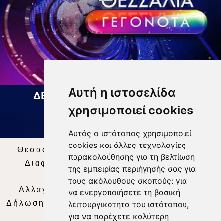
Αυτή η ιστοσελίδα
ΔΕΛΤΙΟ ΕΙΔΗΣΕΩΝ 07 08 2026
χρησιμοποιεί cookies
Αυτός ο ιστότοπος χρησιμοποιεί
cookies και άλλες τεχνολογίες
Θεσσαλία Τηλεόραση
|
SNG Services
|
παρακολούθησης για τη βελτίωση
Διαφήμιση
|
Όροι Χρήσης
|
Δήλωση
της εμπειρίας περιήγησής σας για
Απορρήτου
|
Περιεχόμενο
τους ακόλουθους σκοπούς:
για
Αλλαγή Προτιμήσεων για τα Cookies
|
να ενεργοποιήσετε τη βασική
Δήλωση συμμόρφωσης με τη σύσταση (ΕΕ)
λειτουργικότητα του ιστότοπου
,
για να παρέχετε καλύτερη
2018/334
|
Ταυτότητα