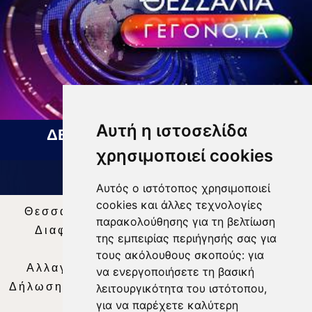
Αυτή η ιστοσελίδα
ΔΕΛΤΙΟ ΕΙΔΗΣΕΩΝ 07 08 2026
χρησιμοποιεί cookies
Αυτός ο ιστότοπος χρησιμοποιεί
cookies και άλλες τεχνολογίες
Θεσσαλία Τηλεόραση
|
SNG Services
|
παρακολούθησης για τη βελτίωση
Διαφήμιση
|
Όροι Χρήσης
|
Δήλωση
της εμπειρίας περιήγησής σας για
Απορρήτου
|
Περιεχόμενο
τους ακόλουθους σκοπούς:
για
Αλλαγή Προτιμήσεων για τα Cookies
|
να ενεργοποιήσετε τη βασική
Δήλωση συμμόρφωσης με τη σύσταση (ΕΕ)
λειτουργικότητα του ιστότοπου
,
για να παρέχετε καλύτερη
2018/334
|
Ταυτότητα