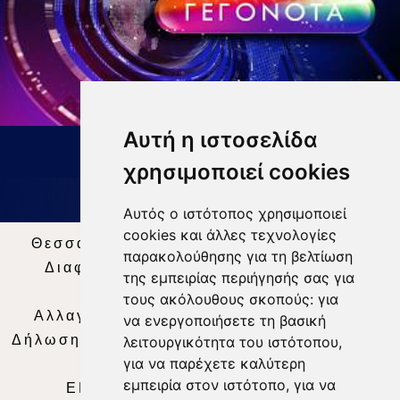
Αυτή η ιστοσελίδα
ΔΕΛΤΙΟ ΕΙΔΗΣΕΩΝ 9 8 26
χρησιμοποιεί cookies
Αυτός ο ιστότοπος χρησιμοποιεί
cookies και άλλες τεχνολογίες
Θεσσαλία Τηλεόραση
|
SNG Services
|
παρακολούθησης για τη βελτίωση
Διαφήμιση
|
Όροι Χρήσης
|
Δήλωση
της εμπειρίας περιήγησής σας για
Απορρήτου
|
Περιεχόμενο
τους ακόλουθους σκοπούς:
για
Αλλαγή Προτιμήσεων για τα Cookies
|
να ενεργοποιήσετε τη βασική
Δήλωση συμμόρφωσης με τη σύσταση (ΕΕ)
λειτουργικότητα του ιστότοπου
,
για να παρέχετε καλύτερη
2018/334
|
Ταυτότητα
εμπειρία στον ιστότοπο
,
για να
ΕΝΗΜΕΡΩΣΗ
|
WEB TV
|
LIVE