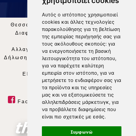
χρησιμοποιεί cookies
Αυτός ο ιστότοπος χρησιμοποιεί
cookies και άλλες τεχνολογίες
Θεσσαλία Τηλεόραση
|
SNG Services
|
παρακολούθησης για τη βελτίωση
Διαφήμιση
|
Όροι Χρήσης
|
Δήλωση
της εμπειρίας περιήγησής σας για
Απορρήτου
|
Περιεχόμενο
τους ακόλουθους σκοπούς:
για
Αλλαγή Προτιμήσεων για τα Cookies
|
να ενεργοποιήσετε τη βασική
Δήλωση συμμόρφωσης με τη σύσταση (ΕΕ)
λειτουργικότητα του ιστότοπου
,
για να παρέχετε καλύτερη
2018/334
|
Ταυτότητα
εμπειρία στον ιστότοπο
,
για να
ΕΝΗΜΕΡΩΣΗ
|
WEB TV
|
LIVE
μετρήσετε το ενδιαφέρον σας για
τα προϊόντα και τις υπηρεσίες
μας και να εξατομικεύσετε τις
Facebook
|
Twitter
|
Youtube
|
αλληλεπιδράσεις μάρκετινγκ
,
για
να προβάλλετε διαφημίσεις που
RSS Feed
είναι πιο σχετικές με εσάς
.
Συμφωνώ