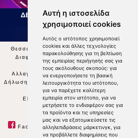
Αυτή η ιστοσελίδα
ΔΕΛΤΙΟ ΕΙΔΗΣΕΩΝ 07 08 2026
χρησιμοποιεί cookies
Αυτός ο ιστότοπος χρησιμοποιεί
cookies και άλλες τεχνολογίες
Θεσσαλία Τηλεόραση
|
SNG Services
|
παρακολούθησης για τη βελτίωση
Διαφήμιση
|
Όροι Χρήσης
|
Δήλωση
της εμπειρίας περιήγησής σας για
Απορρήτου
|
Περιεχόμενο
τους ακόλουθους σκοπούς:
για
Αλλαγή Προτιμήσεων για τα Cookies
|
να ενεργοποιήσετε τη βασική
Δήλωση συμμόρφωσης με τη σύσταση (ΕΕ)
λειτουργικότητα του ιστότοπου
,
για να παρέχετε καλύτερη
2018/334
|
Ταυτότητα
εμπειρία στον ιστότοπο
,
για να
ΕΝΗΜΕΡΩΣΗ
|
WEB TV
|
LIVE
μετρήσετε το ενδιαφέρον σας για
τα προϊόντα και τις υπηρεσίες
μας και να εξατομικεύσετε τις
Facebook
|
Twitter
|
Youtube
|
αλληλεπιδράσεις μάρκετινγκ
,
για
να προβάλλετε διαφημίσεις που
RSS Feed