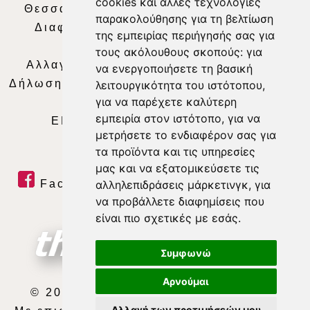
cookies και άλλες τεχνολογίες
Θεσσαλία Τηλεόραση
|
SNG Services
|
παρακολούθησης για τη βελτίωση
Διαφήμιση
|
Όροι Χρήσης
|
Δήλωση
της εμπειρίας περιήγησής σας για
Απορρήτου
|
Περιεχόμενο
τους ακόλουθους σκοπούς:
για
Αλλαγή Προτιμήσεων για τα Cookies
|
να ενεργοποιήσετε τη βασική
Δήλωση συμμόρφωσης με τη σύσταση (ΕΕ)
λειτουργικότητα του ιστότοπου
,
για να παρέχετε καλύτερη
2018/334
|
Ταυτότητα
εμπειρία στον ιστότοπο
,
για να
ΕΝΗΜΕΡΩΣΗ
|
WEB TV
|
LIVE
μετρήσετε το ενδιαφέρον σας για
τα προϊόντα και τις υπηρεσίες
μας και να εξατομικεύσετε τις
Facebook
|
Twitter
|
Youtube
|
αλληλεπιδράσεις μάρκετινγκ
,
για
να προβάλλετε διαφημίσεις που
RSS Feed
είναι πιο σχετικές με εσάς
.
Συμφωνώ
Αρνούμαι
© 2026 ΘΕΣΣΑΛΙΑ ΤΗΛΕΟΡΑΣΗ Α.Ε.
Αλλαγή των προτιμήσεών μου