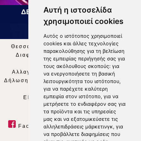
Αυτή η ιστοσελίδα
ΔΕΛΤΙΟ ΕΙΔΗΣΕΩΝ 05 08 2026
χρησιμοποιεί cookies
Αυτός ο ιστότοπος χρησιμοποιεί
cookies και άλλες τεχνολογίες
Θεσσαλία Τηλεόραση
|
SNG Services
|
παρακολούθησης για τη βελτίωση
Διαφήμιση
|
Όροι Χρήσης
|
Δήλωση
της εμπειρίας περιήγησής σας για
Απορρήτου
|
Περιεχόμενο
τους ακόλουθους σκοπούς:
για
Αλλαγή Προτιμήσεων για τα Cookies
|
να ενεργοποιήσετε τη βασική
Δήλωση συμμόρφωσης με τη σύσταση (ΕΕ)
λειτουργικότητα του ιστότοπου
,
για να παρέχετε καλύτερη
2018/334
|
Ταυτότητα
εμπειρία στον ιστότοπο
,
για να
ΕΝΗΜΕΡΩΣΗ
|
WEB TV
|
LIVE
μετρήσετε το ενδιαφέρον σας για
τα προϊόντα και τις υπηρεσίες
μας και να εξατομικεύσετε τις
Facebook
|
Twitter
|
Youtube
|
αλληλεπιδράσεις μάρκετινγκ
,
για
να προβάλλετε διαφημίσεις που
RSS Feed