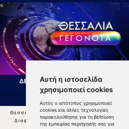
Αυτή η ιστοσελίδα
ΔΕΛΤΙΟ ΕΙΔΗΣΕΩΝ 06 08 2026
χρησιμοποιεί cookies
Αυτός ο ιστότοπος χρησιμοποιεί
cookies και άλλες τεχνολογίες
Θεσσαλία Τηλεόραση
|
SNG Services
|
παρακολούθησης για τη βελτίωση
Διαφήμιση
|
Όροι Χρήσης
|
Δήλωση
της εμπειρίας περιήγησής σας για
Απορρήτου
|
Περιεχόμενο