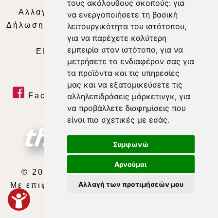
τους ακόλουθους σκοπούς:
για
Αλλαγή Προτιμήσεων για τα Cookies
|
να ενεργοποιήσετε τη βασική
Δήλωση συμμόρφωσης με τη σύσταση (ΕΕ)
λειτουργικότητα του ιστότοπου
,
για να παρέχετε καλύτερη
2018/334
|
Ταυτότητα
εμπειρία στον ιστότοπο
,
για να
ΕΝΗΜΕΡΩΣΗ
|
WEB TV
|
LIVE
μετρήσετε το ενδιαφέρον σας για
τα προϊόντα και τις υπηρεσίες
μας και να εξατομικεύσετε τις
Facebook
|
Twitter
|
Youtube
|
αλληλεπιδράσεις μάρκετινγκ
,
για
να προβάλλετε διαφημίσεις που
RSS Feed
είναι πιο σχετικές με εσάς
.
Συμφωνώ
Αρνούμαι
© 2026 ΘΕΣΣΑΛΙΑ ΤΗΛΕΟΡΑΣΗ Α.Ε.
Αλλαγή των προτιμήσεών μου
Με επιφύλαξη κάθε νόμιμου δικαιώματος.
developed by
exefron