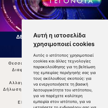
Αυτή η ιστοσελίδα
ΔΕΛΤΙΟ ΕΙΔΗΣΕΩΝ 07 08 2026
χρησιμοποιεί cookies
Αυτός ο ιστότοπος χρησιμοποιεί
cookies και άλλες τεχνολογίες
Θεσσαλία Τηλεόραση
|
SNG Services
|
παρακολούθησης για τη βελτίωση
Διαφήμιση
|
Όροι Χρήσης
|
Δήλωση
της εμπειρίας περιήγησής σας για
Απορρήτου
|
Περιεχόμενο
τους ακόλουθους σκοπούς:
για
Αλλαγή Προτιμήσεων για τα Cookies
|
να ενεργοποιήσετε τη βασική
Δήλωση συμμόρφωσης με τη σύσταση (ΕΕ)
λειτουργικότητα του ιστότοπου
,
για να παρέχετε καλύτερη
2018/334
|
Ταυτότητα
εμπειρία στον ιστότοπο
,
για να
ΕΝΗΜΕΡΩΣΗ
|
WEB TV
|
LIVE
μετρήσετε το ενδιαφέρον σας για