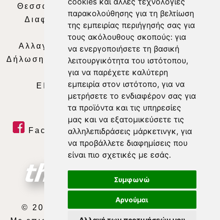
cookies και άλλες τεχνολογίες
Θεσσαλία Τηλεόραση
|
SNG Services
|
παρακολούθησης για τη βελτίωση
Διαφήμιση
|
Όροι Χρήσης
|
Δήλωση
της εμπειρίας περιήγησής σας για
Απορρήτου
|
Περιεχόμενο
τους ακόλουθους σκοπούς:
για
Αλλαγή Προτιμήσεων για τα Cookies
|
να ενεργοποιήσετε τη βασική
Δήλωση συμμόρφωσης με τη σύσταση (ΕΕ)
λειτουργικότητα του ιστότοπου
,
για να παρέχετε καλύτερη
2018/334
|
Ταυτότητα
εμπειρία στον ιστότοπο
,
για να
ΕΝΗΜΕΡΩΣΗ
|
WEB TV
|
LIVE
μετρήσετε το ενδιαφέρον σας για
τα προϊόντα και τις υπηρεσίες
μας και να εξατομικεύσετε τις
Facebook
|
Twitter
|
Youtube
|
αλληλεπιδράσεις μάρκετινγκ
,
για
να προβάλλετε διαφημίσεις που
RSS Feed
είναι πιο σχετικές με εσάς
.
Συμφωνώ
Αρνούμαι
© 2026 ΘΕΣΣΑΛΙΑ ΤΗΛΕΟΡΑΣΗ Α.Ε.
Αλλαγή των προτιμήσεών μου