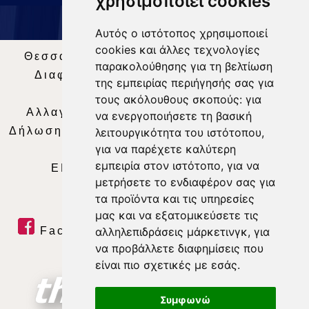
χρησιμοποιεί cookies
Αυτός ο ιστότοπος χρησιμοποιεί
cookies και άλλες τεχνολογίες
Θεσσαλία Τηλεόραση
|
SNG Services
|
παρακολούθησης για τη βελτίωση
Διαφήμιση
|
Όροι Χρήσης
|
Δήλωση
της εμπειρίας περιήγησής σας για
Απορρήτου
|
Περιεχόμενο
τους ακόλουθους σκοπούς:
για
Αλλαγή Προτιμήσεων για τα Cookies
|
να ενεργοποιήσετε τη βασική
Δήλωση συμμόρφωσης με τη σύσταση (ΕΕ)
λειτουργικότητα του ιστότοπου
,
για να παρέχετε καλύτερη
2018/334
|
Ταυτότητα
εμπειρία στον ιστότοπο
,
για να
ΕΝΗΜΕΡΩΣΗ
|
WEB TV
|
LIVE
μετρήσετε το ενδιαφέρον σας για
τα προϊόντα και τις υπηρεσίες
μας και να εξατομικεύσετε τις
Facebook
|
Twitter
|
Youtube
|
αλληλεπιδράσεις μάρκετινγκ
,
για
να προβάλλετε διαφημίσεις που
RSS Feed
είναι πιο σχετικές με εσάς
.
Συμφωνώ