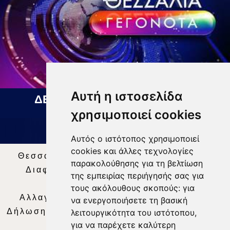
Αυτή η ιστοσελίδα
ΔΕΛΤΙΟ ΕΙΔΗΣΕΩΝ 07 08 2026
χρησιμοποιεί cookies
Αυτός ο ιστότοπος χρησιμοποιεί
cookies και άλλες τεχνολογίες
Θεσσαλία Τηλεόραση
|
SNG Services
|
παρακολούθησης για τη βελτίωση
Διαφήμιση
|
Όροι Χρήσης
|
Δήλωση
της εμπειρίας περιήγησής σας για
Απορρήτου
|
Περιεχόμενο
τους ακόλουθους σκοπούς:
για
Αλλαγή Προτιμήσεων για τα Cookies
|
να ενεργοποιήσετε τη βασική
Δήλωση συμμόρφωσης με τη σύσταση (ΕΕ)
λειτουργικότητα του ιστότοπου
,
για να παρέχετε καλύτερη
2018/334
|
Ταυτότητα