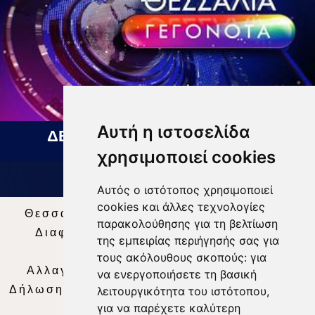
Αυτή η ιστοσελίδα
ΔΕΛΤΙΟ ΕΙΔΗΣΕΩΝ 07 08 2026
χρησιμοποιεί cookies
Αυτός ο ιστότοπος χρησιμοποιεί
cookies και άλλες τεχνολογίες
Θεσσαλία Τηλεόραση
|
SNG Services
|
παρακολούθησης για τη βελτίωση
Διαφήμιση
|
Όροι Χρήσης
|
Δήλωση
της εμπειρίας περιήγησής σας για
Απορρήτου
|
Περιεχόμενο
τους ακόλουθους σκοπούς:
για
Αλλαγή Προτιμήσεων για τα Cookies
|
να ενεργοποιήσετε τη βασική
Δήλωση συμμόρφωσης με τη σύσταση (ΕΕ)
λειτουργικότητα του ιστότοπου
,
για να παρέχετε καλύτερη
2018/334
|
Ταυτότητα