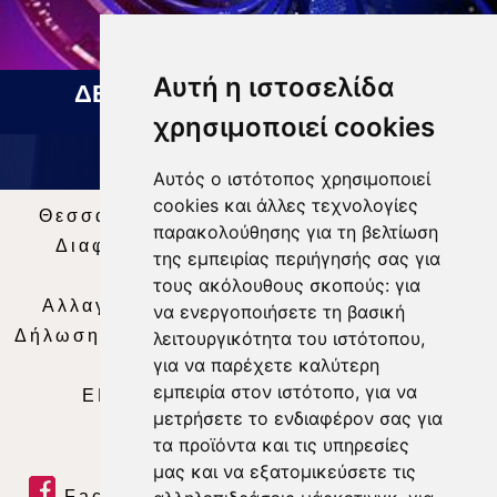
Αυτή η ιστοσελίδα
ΔΕΛΤΙΟ ΕΙΔΗΣΕΩΝ 07 08 2026
χρησιμοποιεί cookies
Αυτός ο ιστότοπος χρησιμοποιεί
cookies και άλλες τεχνολογίες
Θεσσαλία Τηλεόραση
|
SNG Services
|
παρακολούθησης για τη βελτίωση
Διαφήμιση
|
Όροι Χρήσης
|
Δήλωση
της εμπειρίας περιήγησής σας για
Απορρήτου
|
Περιεχόμενο
τους ακόλουθους σκοπούς:
για
Αλλαγή Προτιμήσεων για τα Cookies
|
να ενεργοποιήσετε τη βασική
Δήλωση συμμόρφωσης με τη σύσταση (ΕΕ)
λειτουργικότητα του ιστότοπου
,
για να παρέχετε καλύτερη
2018/334
|
Ταυτότητα
εμπειρία στον ιστότοπο
,
για να
ΕΝΗΜΕΡΩΣΗ
|
WEB TV
|
LIVE
μετρήσετε το ενδιαφέρον σας για
τα προϊόντα και τις υπηρεσίες
μας και να εξατομικεύσετε τις
Facebook
|
Twitter
|
Youtube
|