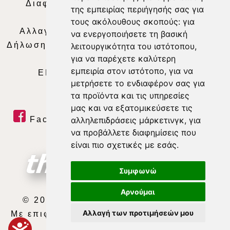
Διαφήμιση
|
Όροι Χρήσης
|
Δήλωση
της εμπειρίας περιήγησής σας για
Απορρήτου
|
Περιεχόμενο
τους ακόλουθους σκοπούς:
για
Αλλαγή Προτιμήσεων για τα Cookies
|
να ενεργοποιήσετε τη βασική
Δήλωση συμμόρφωσης με τη σύσταση (ΕΕ)
λειτουργικότητα του ιστότοπου
,
για να παρέχετε καλύτερη
2018/334
|
Ταυτότητα
εμπειρία στον ιστότοπο
,
για να
ΕΝΗΜΕΡΩΣΗ
|
WEB TV
|
LIVE
μετρήσετε το ενδιαφέρον σας για
τα προϊόντα και τις υπηρεσίες
μας και να εξατομικεύσετε τις
Facebook
|
Twitter
|
Youtube
|
αλληλεπιδράσεις μάρκετινγκ
,
για
να προβάλλετε διαφημίσεις που
RSS Feed
είναι πιο σχετικές με εσάς
.
Συμφωνώ
Αρνούμαι
© 2026 ΘΕΣΣΑΛΙΑ ΤΗΛΕΟΡΑΣΗ Α.Ε.
Αλλαγή των προτιμήσεών μου
Με επιφύλαξη κάθε νόμιμου δικαιώματος.
developed by
exefron