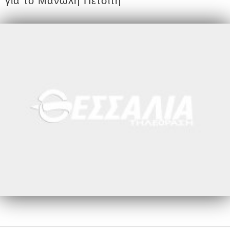
για το Μανώλη Πετσίτη