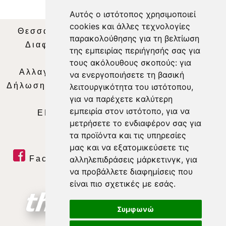
Αυτός ο ιστότοπος χρησιμοποιεί
cookies και άλλες τεχνολογίες
Θεσσαλία Τηλεόραση
|
SNG Services
|
παρακολούθησης για τη βελτίωση
Διαφήμιση
|
Όροι Χρήσης
|
Δήλωση
της εμπειρίας περιήγησής σας για
Απορρήτου
|
Περιεχόμενο
τους ακόλουθους σκοπούς:
για
Αλλαγή Προτιμήσεων για τα Cookies
|
να ενεργοποιήσετε τη βασική
Δήλωση συμμόρφωσης με τη σύσταση (ΕΕ)
λειτουργικότητα του ιστότοπου
,
για να παρέχετε καλύτερη
2018/334
|
Ταυτότητα
εμπειρία στον ιστότοπο
,
για να
ΕΝΗΜΕΡΩΣΗ
|
WEB TV
|
LIVE
μετρήσετε το ενδιαφέρον σας για
τα προϊόντα και τις υπηρεσίες
μας και να εξατομικεύσετε τις
αλληλεπιδράσεις μάρκετινγκ
,
για
Facebook
|
Twitter
|
Youtube
|
να προβάλλετε διαφημίσεις που
RSS Feed
είναι πιο σχετικές με εσάς
.
Συμφωνώ