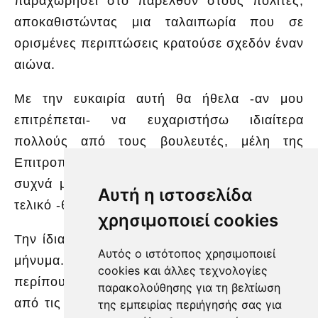
παραχωρήσει στο παρελθόν στους πολίτες,
αποκαθιστώντας μια ταλαιπωρία που σε
ορισμένες περιπτώσεις κρατούσε σχεδόν έναν
αιώνα.
Με την ευκαιρία αυτή θα ήθελα -αν μου
επιτρέπεται- να ευχαριστήσω ιδιαίτερα
πολλούς από τους βουλευτές, μέλη της
Επιτροπής που με τις παρατηρήσεις τους -και
συχνά με την κριτική τους- συνέβαλλαν στο
Αυτή η ιστοσελίδα
τελικό -θετικό πιστεύω- αποτέλεσμα.
χρησιμοποιεί cookies
Την ίδια στιγμή, το κράτος στέλνει ένα ακόμη
Αυτός ο ιστότοπος χρησιμοποιεί
μήνυμα. Σήμερα βρίσκονται σε εξέλιξη
cookies και άλλες τεχνολογίες
περίπου 2.900 υποθέσεις που ερευνώνται
παρακολούθησης για τη βελτίωση
από τις αρμόδιες αρχές, με εκτιμώμενη ζημία
της εμπειρίας περιήγησής σας για