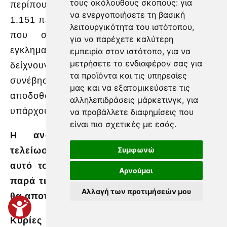
τους ακόλουθους σκοπούς:
για
περίπου 69 εκατομμυρίων ευρώ, ενώ σε
να ενεργοποιήσετε τη βασική
1.151 περιπτώσεις έχουν ήδη ασκηθεί διώξεις
λειτουργικότητα του ιστότοπου
,
που σχετίζονται με τη δράση πέντε
για να παρέχετε καλύτερη
εγκληματικών οργανώσεων. Τα στοιχεία αυτά
εμπειρία στον ιστότοπο
,
για να
μετρήσετε το ενδιαφέρον σας για
δείχνουν ότι η Πολιτεία ερευνά και όσα
τα προϊόντα και τις υπηρεσίες
συνέβησαν στο παρελθόν, ώστε να
μας και να εξατομικεύσετε τις
αποδοθούν οι ευθύνες εκεί όπου πραγματικά
αλληλεπιδράσεις μάρκετινγκ
,
για
υπάρχουν.
να προβάλλετε διαφημίσεις που
είναι πιο σχετικές με εσάς
.
Η ανοχή τελείωσε. Οι επιτήδειοι
τελείωσαν. Τα λαμόγια τελείωσαν. Και
Συμφωνώ
αυτό το έκανε πράξη αυτή η κυβέρνηση,
Αρνούμαι
παρά τις Κασσάνδρες που προέβλεπαν ότι
Αλλαγή των προτιμήσεών μου
θα αποτύχουμε.
Κυρίες και κύριοι βουλευτές,