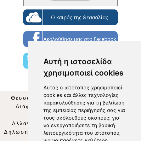
Αυτή η ιστοσελίδα
χρησιμοποιεί cookies
Αυτός ο ιστότοπος χρησιμοποιεί
cookies και άλλες τεχνολογίες
Θεσσαλία Τηλεόραση
|
SNG Services
|
παρακολούθησης για τη βελτίωση
Διαφήμιση
|
Όροι Χρήσης
|
Δήλωση
της εμπειρίας περιήγησής σας για
Απορρήτου
|
Περιεχόμενο
τους ακόλουθους σκοπούς:
για
Αλλαγή Προτιμήσεων για τα Cookies
|
να ενεργοποιήσετε τη βασική
Δήλωση συμμόρφωσης με τη σύσταση (ΕΕ)
λειτουργικότητα του ιστότοπου
,
για να παρέχετε καλύτερη
2018/334
|
Ταυτότητα