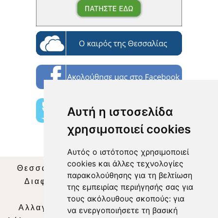
Αυτή η ιστοσελίδα
χρησιμοποιεί cookies
Αυτός ο ιστότοπος χρησιμοποιεί
cookies και άλλες τεχνολογίες
Θεσσαλία Τηλεόραση
|
SNG Services
|
παρακολούθησης για τη βελτίωση
Διαφήμιση
|
Όροι Χρήσης
|
Δήλωση
της εμπειρίας περιήγησής σας για
Απορρήτου
|
Περιεχόμενο
τους ακόλουθους σκοπούς:
για
Αλλαγή Προτιμήσεων για τα Cookies
|
να ενεργοποιήσετε τη βασική