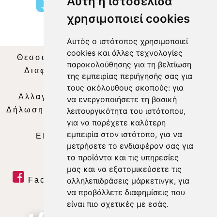
Αυτή η ιστοσελίδα
χρησιμοποιεί cookies
Αυτός ο ιστότοπος χρησιμοποιεί
cookies και άλλες τεχνολογίες
Θεσσαλία Τηλεόραση
|
SNG Services
|
παρακολούθησης για τη βελτίωση
Διαφήμιση
|
Όροι Χρήσης
|
Δήλωση
της εμπειρίας περιήγησής σας για
Απορρήτου
|
Περιεχόμενο
τους ακόλουθους σκοπούς:
για
Αλλαγή Προτιμήσεων για τα Cookies
|
να ενεργοποιήσετε τη βασική
Δήλωση συμμόρφωσης με τη σύσταση (ΕΕ)
λειτουργικότητα του ιστότοπου
,
για να παρέχετε καλύτερη
2018/334
|
Ταυτότητα
εμπειρία στον ιστότοπο
,
για να
ΕΝΗΜΕΡΩΣΗ
|
WEB TV
|
LIVE
μετρήσετε το ενδιαφέρον σας για
τα προϊόντα και τις υπηρεσίες
μας και να εξατομικεύσετε τις
Facebook
|
Twitter
|
Youtube
|
αλληλεπιδράσεις μάρκετινγκ
,
για
να προβάλλετε διαφημίσεις που
RSS Feed
είναι πιο σχετικές με εσάς
.